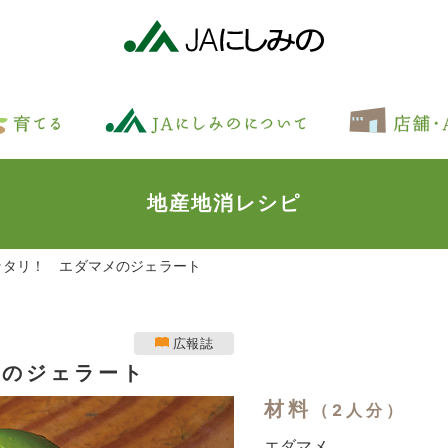
地産地消レシピ
ッタリ！ エダマメのジェラート
広報誌
メのジェラート
材料
（2人分）
エダマメ