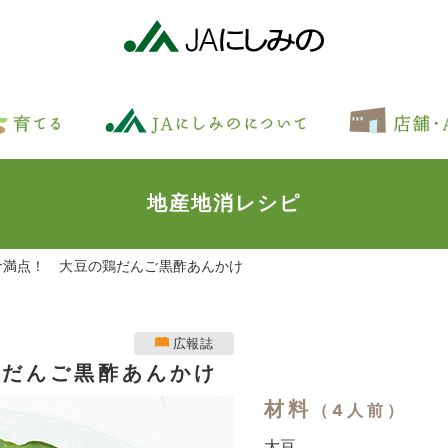
地産地消レシピ
ナ満点！ 大豆の鶏だんご黒酢あんかけ
広報誌
鶏だんご黒酢あんかけ
材料
（4人前）
大豆