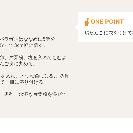
ONE POINT
鶏だんごに衣をつけて
パラガスはななめに5等分、
取って3cm幅に切る。
卵、片栗粉、塩を入れてもむよ
んご状に丸める。
に3.を入れ、きつね色になるまで揚
して、皿に盛り付ける。
、黒酢、水溶き片栗粉を混ぜて